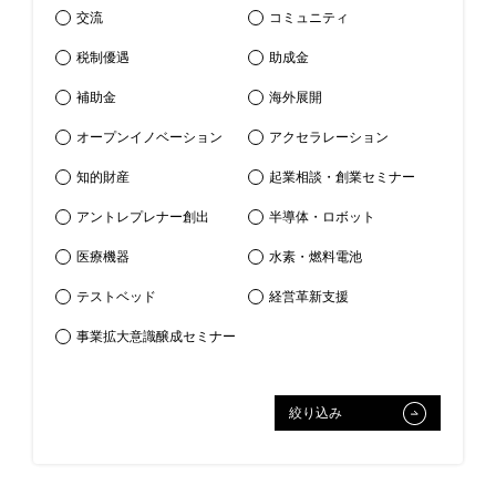
交流
コミュニティ
税制優遇
助成金
補助金
海外展開
オープンイノベーション
アクセラレーション
知的財産
起業相談・創業セミナー
アントレプレナー創出
半導体・ロボット
医療機器
⽔素・燃料電池
テストベッド
経営革新支援
事業拡大意識醸成セミナー
絞り込み