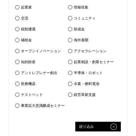
起業家
情報収集
交流
コミュニティ
税制優遇
助成金
補助金
海外展開
オープンイノベーション
アクセラレーション
知的財産
起業相談・創業セミナー
アントレプレナー創出
半導体・ロボット
医療機器
⽔素・燃料電池
テストベッド
経営革新支援
事業拡大意識醸成セミナー
絞り込み