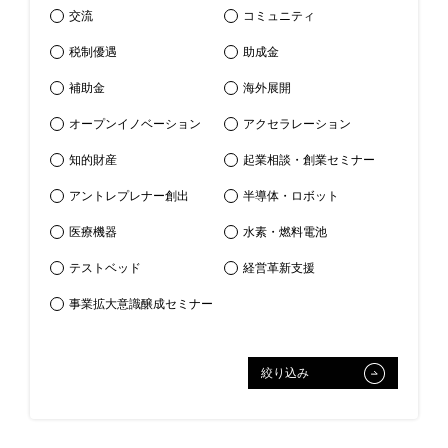
交流
コミュニティ
税制優遇
助成金
補助金
海外展開
オープンイノベーション
アクセラレーション
知的財産
起業相談・創業セミナー
アントレプレナー創出
半導体・ロボット
医療機器
⽔素・燃料電池
テストベッド
経営革新支援
事業拡大意識醸成セミナー
絞り込み