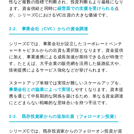
性など複数の指標で判断され、投資判断もより厳格になり
ます。資金供給と同時に
経営面での支援を受けられる
点
が、シリーズCにおけるVC出資の大きな価値です。
2-2. 事業会社（CVC）からの資金調達
シリーズCでは、事業会社が設立したコーポレートベンチ
ャーキャピタルからの出資も選択肢となります。資金提供
に加え、事業連携による成長加速が期待できる点が特徴で
す。たとえば、大手企業の販売網を活用した販路拡大や、
技術提携によるサービス強化などが挙げられます。
スタートアップ単独では実現が難しいスケールアップを、
事業会社との協業によって実現
しやすくなります。資本提
携を通じて中長期的な関係を築けるため、単なる資金調達
にとどまらない戦略的な意味合いを持つ手法です。
2-3. 既存投資家からの追加出資（フォローオン投資）
シリーズCでは、既存投資家からのフォローオン投資が資