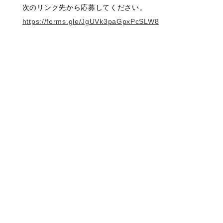
次のリンク先から応募してください。
https://forms.gle/JgUVk3paGpxPcSLW8